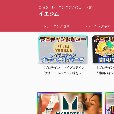
自宅をトレーニングジムにしようぜ！
イエジム
トレーニング器具
トレーニングギア
ンググローブの選び方・
【プロテイン】マイプロテイン
【プロテイン
スメの商品を紹介！
「ナチュラルバニラ」味をレ...
「南国パイン