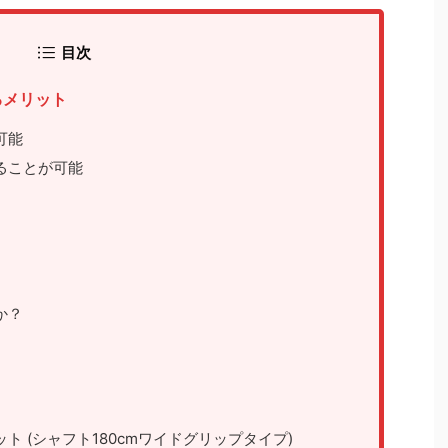
目次
るメリット
可能
ることが可能
か？
gセット (シャフト180cmワイドグリップタイプ)