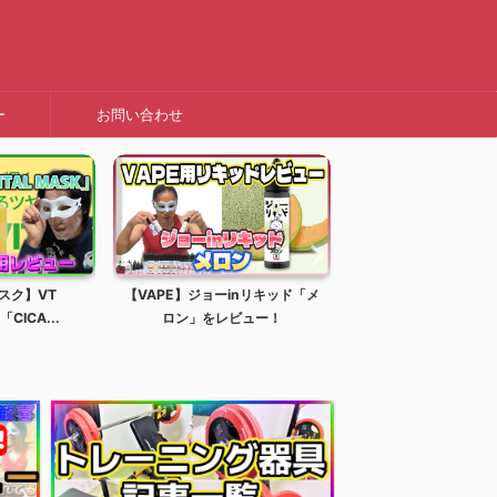
ー
お問い合わせ
スク】VT
【VAPE】ジョーinリキッド「メ
【プロテイン】ビーレ
「CICA...
ロン」をレビュー！
「初恋のいちご風味」を