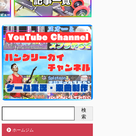
検
索
ホームジム