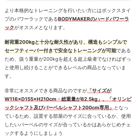
より本格的なトレーニングを行いたい方にはボックスタイ
プのパワーラックである
BODYMAKERのハードパワーラ
ック
がオススメとなります。
耐荷重200kgと十分な耐久性があり、構造もシンプルで
セーフティーバー付きで安全なトレーニングが可能
である
ため、扱う重量が200kgを超える超上級者でなければずっ
と使用し続けることができるレベルの商品となっていま
す。
非常にオススメできる商品なのですが
「サイズが
W116×D155×H210cm・総重量が82.5kg」、「オリンピ
ックシャフト及びバーベルシャフト200cm専用」
となっ
ているため、設置する部屋のサイズに合っているか、使用
したいバーベルのサイズが合っているかはあらかじめチェ
ックするようにしましょう