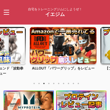
自宅をトレーニングジムにしようぜ！
イエジム
ド「波動拳
ALLOUT「パワーグリップ」をレビュー
【プロテ