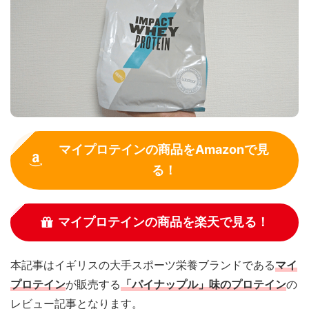
マイプロテインの商品をAmazonで見
る！
マイプロテインの商品を楽天で見る！
本記事はイギリスの大手スポーツ栄養ブランドである
マイ
プロテイン
が販売する
「パイナップル」味のプロテイン
の
レビュー記事となります。