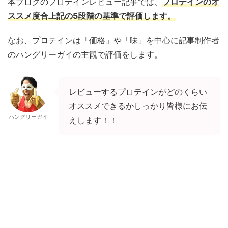
本ブログのプロテインレビュー記事では、
プロテインのオ
ススメ度合上記の5段階の基準で評価します。
なお、プロテインは「価格」や「味」を中心に記事制作者
のハングリーガイの主観で評価をします。
レビューするプロテインがどのくらい
オススメできるかしっかり皆様にお伝
ハングリーガイ
えします！！