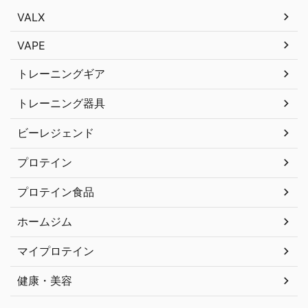
VALX
VAPE
トレーニングギア
トレーニング器具
ビーレジェンド
プロテイン
プロテイン食品
ホームジム
マイプロテイン
健康・美容