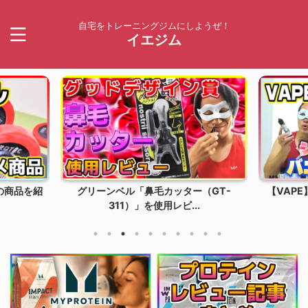
自宅をトレーニングジムにしようぜ！
イエジム
の商品を紹
グリーンベル「鼻毛カッター（GT-
【VAP
311）」を使用レビ...