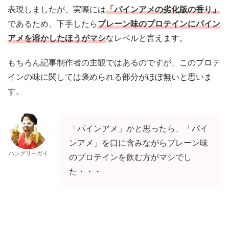
表現しましたが、実際には
「パインアメの劣化版の香り」
であるため、下手したら
プレーン味のプロテインにパイン
アメを溶かしたほうがマシ
なレベルと言えます。
もちろん記事制作者の主観ではあるのですが、このプロテ
インの味に関しては褒められる部分がほぼ無いと思いま
す。
「パインアメ」かと思ったら、「パイ
ンアメ」を口に含みながらプレーン味
ハングリーガイ
のプロテインを飲む方がマシでし
た・・・