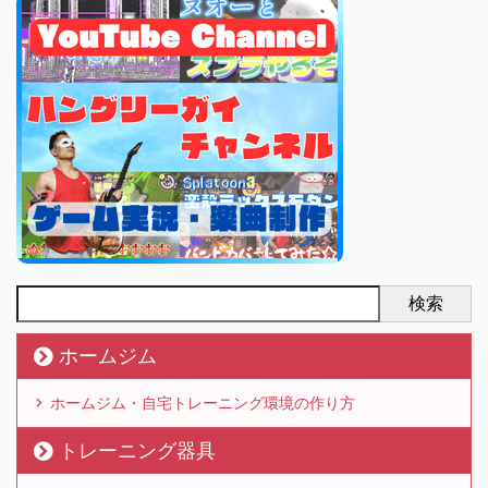
検索
ホームジム
ホームジム・自宅トレーニング環境の作り方
トレーニング器具