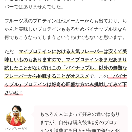
バーではありませんでした。
フルーツ系のプロテインは他メーカーからも出ており、ち
ゃんと美味しいプロテインもあるためパイナップル味なら
何でもこうなってしまうというわけでもないと思います。
ただ、
マイプロテインにおける人気フレーバーは安くて美
味しいものもありますので、マイプロテインをまだあまり
試したことがない方はこの「パイナップル」以外の無難な
フレーバーから挑戦することがオススメ
で、この
「パイナ
ップル」プロテインは好奇心旺盛な方のみ挑戦してみて下
さいね！
もちろん人によって好みの違いはあり
ますが、自分は購入後1kg分のプロテ
ハングリーガイ
インを消費する日々が苦痛で修行と化