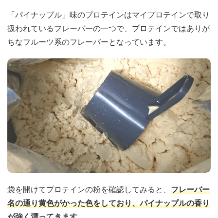
「パイナップル」味のプロテインはマイプロテインで取り
扱われているフレーバーの一つで、プロテインではありが
ちなフルーツ系のフレーバーとなっています。
袋を開けてプロテインの粉を確認してみると、
フレーバー
名の通り黄色がかった色をしており、パイナップルの香り
が強く漂ってきます。