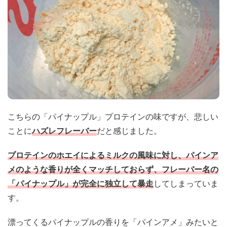
こちらの「パイナップル」プロテインの味ですが、悲しい
ことに
ハズレフレーバー
だと感じました。
プロテインのホエイによるミルクの風味に対し、パインア
メのような香りが全くマッチしておらず、フレーバー名の
「パイナップル」が完全に独立して暴走
してしまっていま
す。
漂ってくるパイナップルの香りを「パインアメ」みたいと