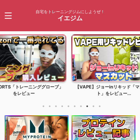
自宅をトレーニングジムにしようぜ！
イエジム
グローブ」
【VAPE】ジョーinリキッド「マスカッ
【プロテ
ト」をレビュー...