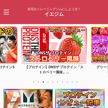
自宅をトレーニングジムにしようぜ！
イエジム
テイン3
【プロテイン】DNSザ プロテイン「ス
グリーン
トロベリー風味」...
3