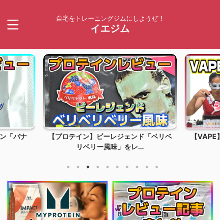
自宅をトレーニングジムにしようぜ！
イエジム
ン「バナ
【プロテイン】ビーレジェンド「ベリベ
【VAP
リベリー風味」をレ...