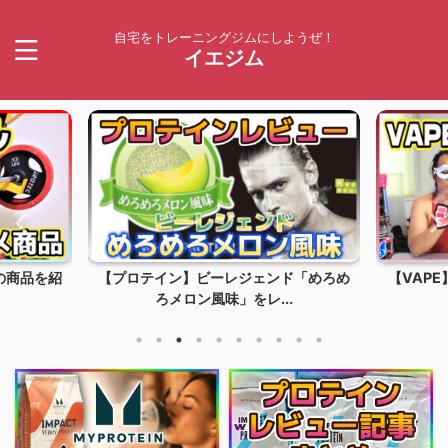
自宅をトレーニングジムにしようぜ！
イエジム
の商品を紹
【プロテイン】ビーレジェンド「めろめ
【VAP
ろメロン風味」をレ...