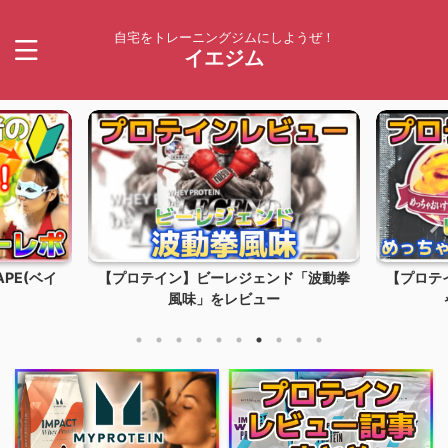
自宅をトレーニングジムにしようぜ！
イエジム
ド「波動拳
【プロテイン】ビーレジェンド「めっち
【VAP
ゃおいすぃ～とポテ...